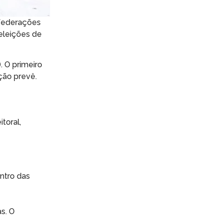
e federações
eleições de
. O primeiro
ção prevê.
toral,
ntro das
s. O