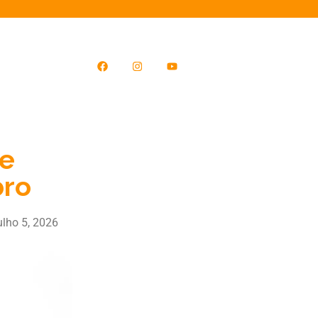
de
bro
ulho 5, 2026