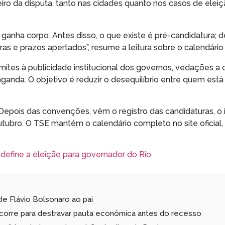
iro da disputa, tanto nas cidades quanto nos casos de elei
ganha corpo. Antes disso, o que existe é pré-candidatura; d
ras e prazos apertados”, resume a leitura sobre o calendário
limites à publicidade institucional dos governos, vedações a 
paganda. O objetivo é reduzir o desequilíbrio entre quem est
 Depois das convenções, vêm o registro das candidaturas, o i
outubro. O TSE mantém o calendário completo no site oficial
efine a eleição para governador do Rio
de Flávio Bolsonaro ao pai
corre para destravar pauta econômica antes do recesso