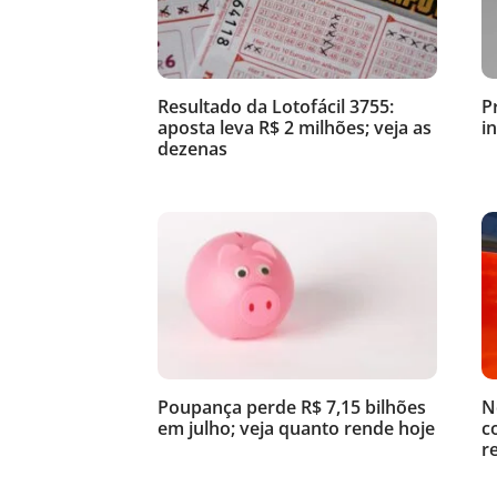
Resultado da Lotofácil 3755:
P
aposta leva R$ 2 milhões; veja as
i
dezenas
Poupança perde R$ 7,15 bilhões
N
em julho; veja quanto rende hoje
c
r