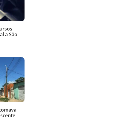
cursos
al a São
 tomava
ascente