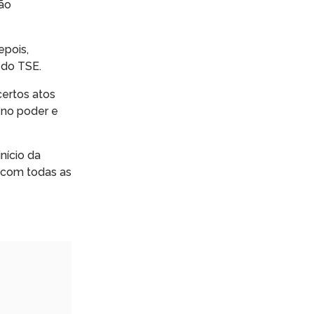
ção
epois,
 do TSE.
certos atos
á no poder e
nício da
, com todas as