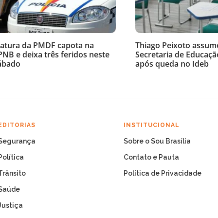
iatura da PMDF capota na
Thiago Peixoto assum
PNB e deixa três feridos neste
Secretaria de Educaçã
ábado
após queda no Ideb
EDITORIAS
INSTITUCIONAL
Segurança
Sobre o Sou Brasília
Política
Contato e Pauta
Trânsito
Política de Privacidade
Saúde
Justiça