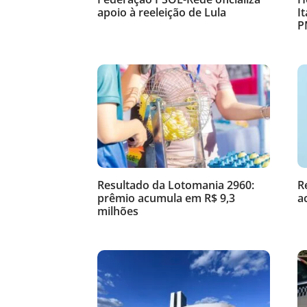
apoio à reeleição de Lula
I
P
Resultado da Lotomania 2960:
R
prêmio acumula em R$ 9,3
a
milhões