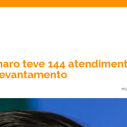
naro teve 144 atendimen
levantamento
ma