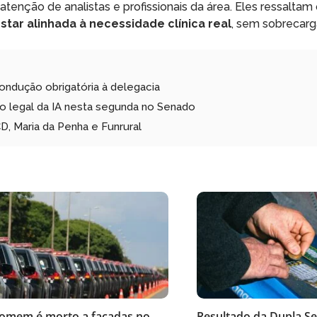
nção de analistas e profissionais da área. Eles ressaltam
ar alinhada à necessidade clínica real
, sem sobrecarg
ondução obrigatória à delegacia
 legal da IA nesta segunda no Senado
, Maria da Penha e Funrural
omem é morto a facadas no
Resultado da Dupla Se