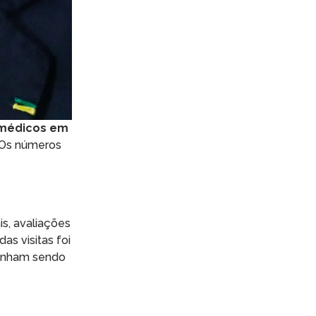
 médicos em
 Os números
s, avaliações
as visitas foi
vinham sendo