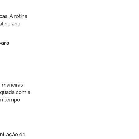
s. A rotina
al no ano
para
e maneiras
dequada com a
 em tempo
entração de