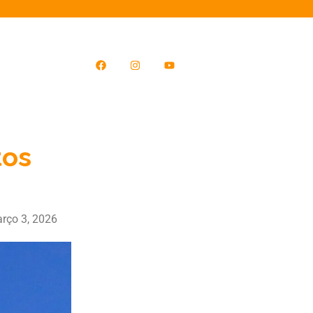
tos
rço 3, 2026