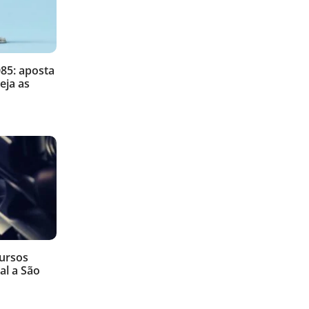
85: aposta
eja as
cursos
al a São