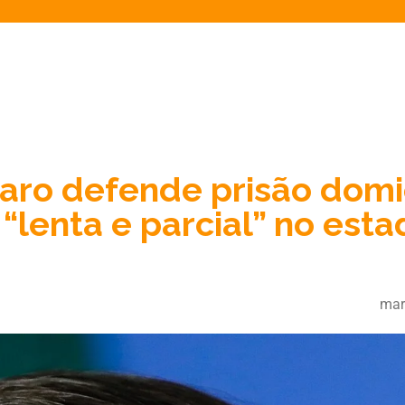
ro defende prisão domic
“lenta e parcial” no est
mar