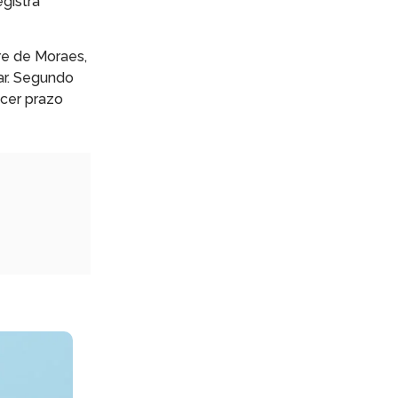
egistra
re de Moraes,
ar. Segundo
ecer prazo