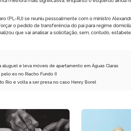
enta melhora mais significativa, enquanto o esquerdo ainda r
naro (PL-RJ) se reuniu pessoalmente com o ministro Alexand
forçar o pedido de transferência do pai para regime domicili
lizou que vai analisar a solicitação, sem, contudo, estabel
aga aluguel e leva móveis de apartamento em Águas Claras
pelo ex no Riacho Fundo II
o Rio e volta a ser presa no caso Henry Borel