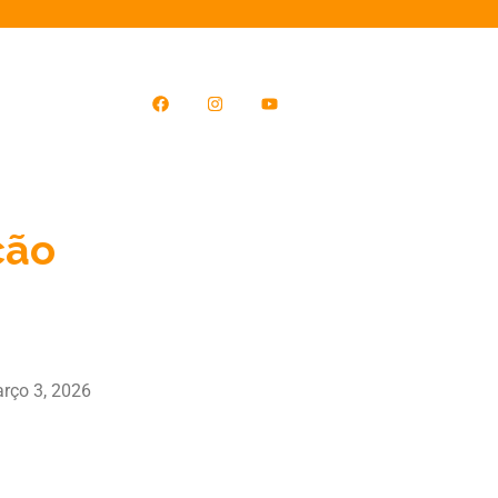
ção
rço 3, 2026