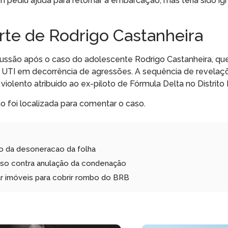
em pediu ajuda para retornar à embarcação, mas teria sido i
te de Rodrigo Castanheira
cussão após o caso do adolescente Rodrigo Castanheira, qu
 UTI em decorrência de agressões. A sequência de revelaç
olento atribuído ao ex-piloto de Fórmula Delta no Distrito 
o foi localizada para comentar o caso.
ao da desoneracao da folha
curso contra anulação da condenação
ar imóveis para cobrir rombo do BRB