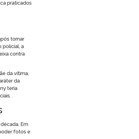
ica praticados
pós tornar
policial, a
eixa contra
e da vítima,
aráter da
ny teria
iais.
s
a década. Em
poder fotos e