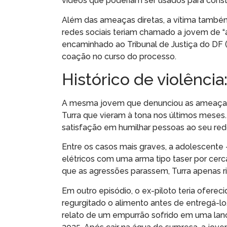
vídeos que poderiam ser usados para const
Além das ameaças diretas, a vítima também
redes sociais teriam chamado a jovem de “alc
encaminhado ao Tribunal de Justiça do DF (
coação no curso do processo.
Histórico de violênci
A mesma jovem que denunciou as ameaças d
Turra que vieram à tona nos últimos meses
satisfação em humilhar pessoas ao seu red
Entre os casos mais graves, a adolescente
elétricos com uma arma tipo taser por cer
que as agressões parassem, Turra apenas r
Em outro episódio, o ex-piloto teria ofere
regurgitado o alimento antes de entregá-lo
relato de um empurrão sofrido em uma lan