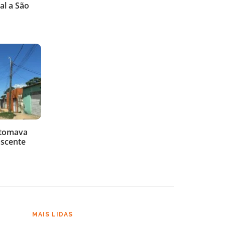
al a São
 tomava
ascente
MAIS LIDAS