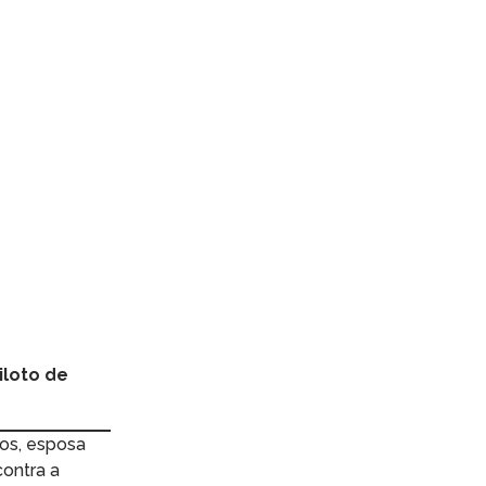
iloto de
nos, esposa
contra a