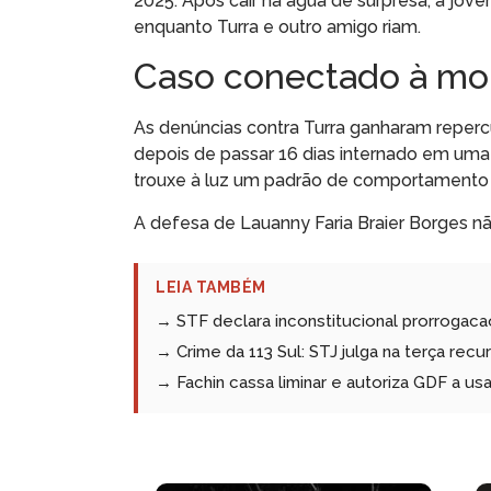
2025. Após cair na água de surpresa, a jov
enquanto Turra e outro amigo riam.
Caso conectado à mor
As denúncias contra Turra ganharam reper
depois de passar 16 dias internado em uma
trouxe à luz um padrão de comportamento vi
A defesa de Lauanny Faria Braier Borges nã
LEIA TAMBÉM
→ STF declara inconstitucional prorrogac
→ Crime da 113 Sul: STJ julga na terça re
→ Fachin cassa liminar e autoriza GDF a us