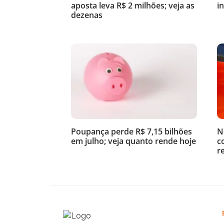
aposta leva R$ 2 milhões; veja as
i
dezenas
Poupança perde R$ 7,15 bilhões
N
em julho; veja quanto rende hoje
c
r