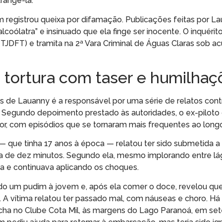
rangê-la.
 registrou queixa por difamação. Publicações feitas por L
oólatra” e insinuado que ela finge ser inocente. O inquérito
TJDFT) e tramita na 2ª Vara Criminal de Águas Claras sob a
a: tortura com taser e humilha
e Lauanny é a responsável por uma série de relatos cont
. Segundo depoimento prestado às autoridades, o ex-pilot
or, com episódios que se tornaram mais frequentes ao long
 — que tinha 17 anos à época — relatou ter sido submetida 
ca de dez minutos. Segundo ela, mesmo implorando entre lá
ia e continuava aplicando os choques.
cido um pudim à jovem e, após ela comer o doce, revelou qu
. A vítima relatou ter passado mal, com náuseas e choro. Há
cha no Clube Cota Mil, às margens do Lago Paranoá, em se