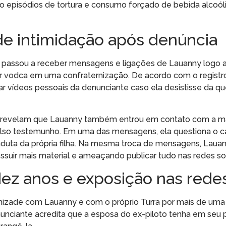
o episódios de tortura e consumo forçado de bebida alcoól
de intimidação após denúncia
a passou a receber mensagens e ligações de Lauanny logo a
rir vodca em uma confraternização. De acordo com o registro 
r vídeos pessoais da denunciante caso ela desistisse da qu
o revelam que Lauanny também entrou em contato com a mã
also testemunho. Em uma das mensagens, ela questiona o c
duta da própria filha. Na mesma troca de mensagens, Lauan
ssuir mais material e ameaçando publicar tudo nas redes soc
ez anos e exposição nas rede
mizade com Lauanny e com o próprio Turra por mais de um
unciante acredita que a esposa do ex-piloto tenha em seu 