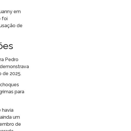
auanny em
 foi
cusação de
ções
ra Pedro
o demonstrava
o de 2025.
a choques
grimas para
e havia
 ainda um
tembro de