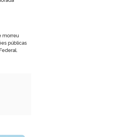
gnorada
e morreu
ões públicas
Federal.