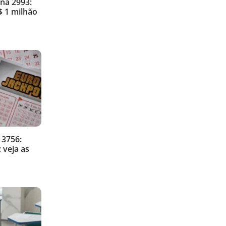
na 2993:
 1 milhão
 3756:
 veja as