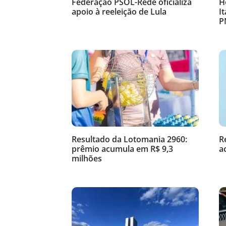
Federação PSOL-Rede oficializa
H
apoio à reeleição de Lula
I
P
Resultado da Lotomania 2960:
R
prêmio acumula em R$ 9,3
a
milhões