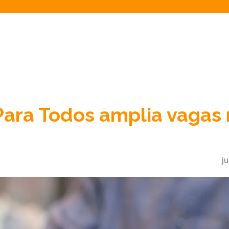
Para Todos amplia vagas 
j