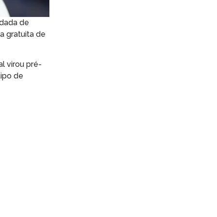
odada de
a gratuita de
l virou pré-
tipo de