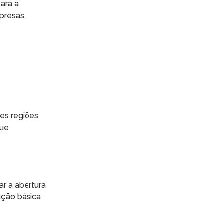
ara a
presas,
es regiões
que
ar a abertura
ação básica