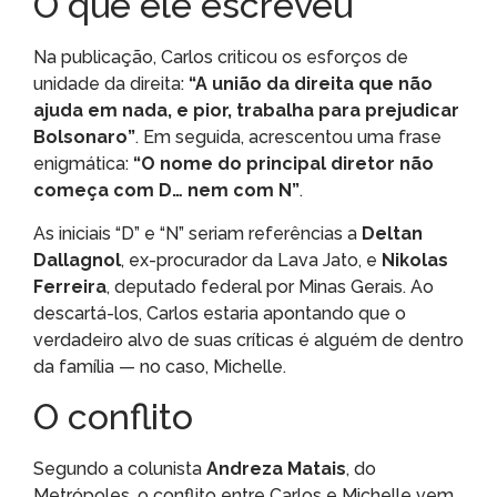
O que ele escreveu
Na publicação, Carlos criticou os esforços de
unidade da direita:
“A união da direita que não
ajuda em nada, e pior, trabalha para prejudicar
Bolsonaro”
. Em seguida, acrescentou uma frase
enigmática:
“O nome do principal diretor não
começa com D… nem com N”
.
As iniciais “D” e “N” seriam referências a
Deltan
Dallagnol
, ex-procurador da Lava Jato, e
Nikolas
Ferreira
, deputado federal por Minas Gerais. Ao
descartá-los, Carlos estaria apontando que o
verdadeiro alvo de suas críticas é alguém de dentro
da família — no caso, Michelle.
O conflito
Segundo a colunista
Andreza Matais
, do
Metrópoles, o conflito entre Carlos e Michelle vem