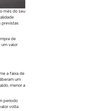
 no mês do seu
dalidade
 previstas
ompra de
e um valor
rme a faixa de
s liberam um
saldo, menor a
um período
alor volta