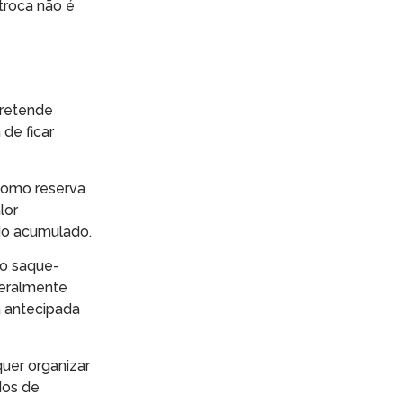
 troca não é
pretende
de ficar
como reserva
lor
ldo acumulado.
do saque-
geralmente
la antecipada
uer organizar
dos de