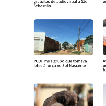
gratuitos de audiovisual a São
e
Sebastião
PCDF mira grupo que tomava
A
lotes à força no Sol Nascente
p
f