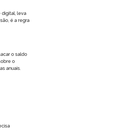
igital, leva
são, é a regra
sacar o saldo
sobre o
as anuais.
ecisa