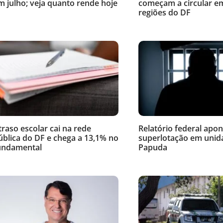
m julho; veja quanto rende hoje
começam a circular e
regiões do DF
traso escolar cai na rede
Relatório federal apon
ública do DF e chega a 13,1% no
superlotação em unid
undamental
Papuda