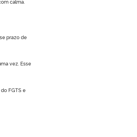
 com calma.
sse prazo de
uma vez. Esse
da do FGTS e