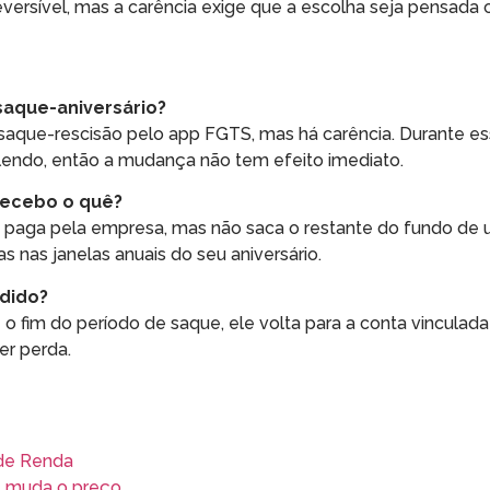
eversível, mas a carência exige que a escolha seja pensada
s
 saque-aniversário?
o saque-rescisão pelo app FGTS, mas há carência. Durante e
valendo, então a mudança não tem efeito imediato.
 recebo o quê?
, paga pela empresa, mas não saca o restante do fundo de 
as nas janelas anuais do seu aniversário.
rdido?
té o fim do período de saque, ele volta para a conta vincula
r perda.
 de Renda
e muda o preço