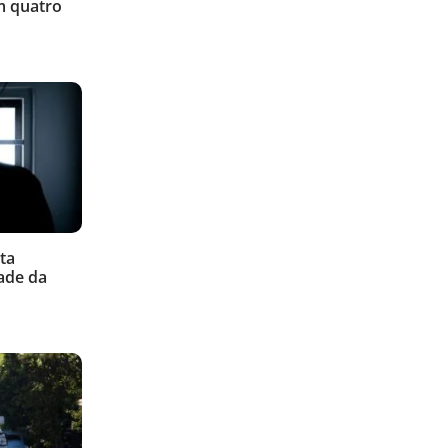
m quatro
ta
ade da