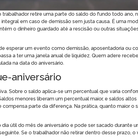
 trabalhador retire uma parte do saldo do fundo todo ano,
ue integral em caso de demissão sem justa causa. É uma mo
ntém o dinheiro guardado até a rescisão ou outras situações
 de esperar um evento como demissão, aposentadoria ou c
passa a ter uma janela anual de liquidez. Quem adere receb
ulada na data do aniversário.
e-aniversário
siva. Sobre o saldo aplica-se um percentual que varia confo
. Saldos menores liberam um percentual maior, e saldos alto
 compensa parte da diferença. Na prática, quanto maior o 
iro dia útil do mês de aniversário e pode ser sacado durante 
uinte. Se o trabalhador não retirar dentro desse prazo, o v