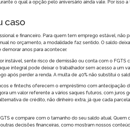
rante o qual a opção pelo aniversário ainda vale. Por isso a
u caso
sional e financeiro. Para quem tem emprego estável, não 
ual no orçamento, a modalidade faz sentido. O saldo deixa 
 demorar anos para acontecer.
or instável, sente risco de demissão ou conta com o FGTS 
aque integral pode deixar o trabalhador sem acesso a um va
go após perder a renda. A multa de 40% não substitui o sa
ancos e fintechs oferecem o empréstimo com antecipação 
gora um valor referente a vários saques futuros, com juros 
lternativa de crédito, não dinheiro extra, já que cada parce
p FGTS e compare com o tamanho do seu saldo atual. Quem q
 outras decisões financeiras, como mostram nossos conteú