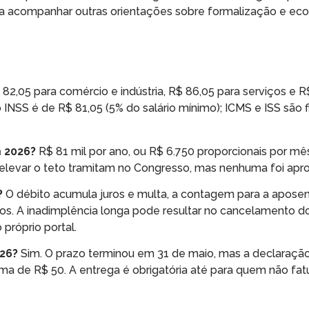
ara acompanhar outras orientações sobre formalização e eco
s
82,05 para comércio e indústria, R$ 86,05 para serviços e R
INSS é de R$ 81,05 (5% do salário mínimo); ICMS e ISS são fi
m 2026?
R$ 81 mil por ano, ou R$ 6.750 proporcionais por m
 elevar o teto tramitam no Congresso, mas nenhuma foi apr
?
O débito acumula juros e multa, a contagem para a aposen
os. A inadimplência longa pode resultar no cancelamento d
próprio portal.
026?
Sim. O prazo terminou em 31 de maio, mas a declaraçã
a de R$ 50. A entrega é obrigatória até para quem não fa