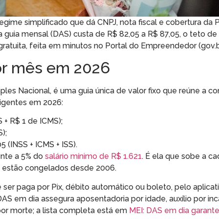
egime simplificado que dá CNPJ, nota fiscal e cobertura da 
a guia mensal (DAS) custa de R$ 82,05 a R$ 87,05, o teto d
gratuita, feita em minutos no Portal do Empreendedor (gov.b
or mês em 2026
s Nacional, é uma guia única de valor fixo que reúne a co
vigentes em 2026:
 + R$ 1 de ICMS);
);
5 (INSS + ICMS + ISS).
ente a 5% do
salário mínimo de R$ 1.621
. É ela que sobe a ca
S estão congelados desde 2006.
ser paga por Pix, débito automático ou boleto, pelo aplicat
DAS em dia assegura aposentadoria por idade, auxílio por i
por morte; a lista completa está em
MEI: DAS em dia garant