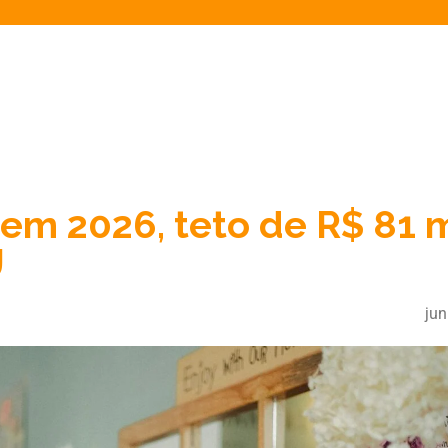
 em 2026, teto de R$ 81 m
J
jun