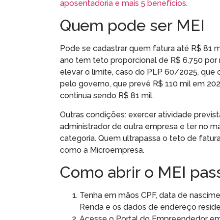
aposentadoria e mais 5 benefícios
.
Quem pode ser MEI
Pode se cadastrar quem fatura até R$ 81 m
ano tem teto proporcional de R$ 6.750 po
elevar o limite, caso do PLP 60/2025, que 
pelo governo, que prevê R$ 110 mil em 202
continua sendo R$ 81 mil.
Outras condições: exercer atividade prevista
administrador de outra empresa e ter no 
categoria. Quem ultrapassa o teto de fatu
como a Microempresa.
Como abrir o MEI pas
Tenha em mãos CPF, data de nasciment
Renda e os dados de endereço residen
Acesse o Portal do Empreendedor em g