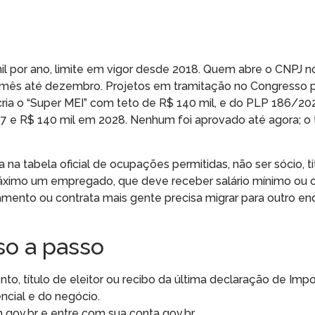
il por ano, limite em vigor desde 2018. Quem abre o CNPJ 
r mês até dezembro. Projetos em tramitação no Congresso
cria o “Super MEI” com teto de R$ 140 mil, e do PLP 186/20
7 e R$ 140 mil em 2028. Nenhum foi aprovado até agora; o 
 na tabela oficial de ocupações permitidas, não ser sócio, ti
máximo um empregado, que deve receber salário mínimo ou o
ramento ou contrata mais gente precisa migrar para outro e
so a passo
o, título de eleitor ou recibo da última declaração de Imp
cial e do negócio.
ov.br e entre com sua conta gov.br.