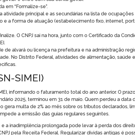
da em “Formalize-se”.
 atividade principal e as secundárias na lista de ocupações 
e a forma de atuação (estabelecimento fixo, internet, port
finalize. O CNPJ sai na hora, junto com o Certificado da Cond
EI.
 de alvará ou licença na prefeitura e na administração regi
dade. No Distrito Federal, atividades de alimentação, saúde
cíficas.
SN-SIMEI)
I, informando o faturamento total do ano anterior. O praz
endário 2025, terminou em 31 de maio. Quem perdeu a data 
o gera multa de 2% ao mês sobre os tributos declarados, li
impede a emissão das guias regulares seguintes.
 e a inadimplência prolongada pode levar à perda dos direit
PJ pela Receita Federal. Regularizar dívidas antigas é poss