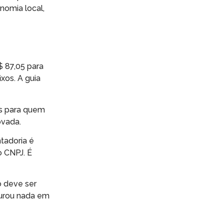
nomia local,
$ 87,05 para
xos. A guia
ês para quem
ovada.
tadoria é
o CNPJ. É
o deve ser
turou nada em