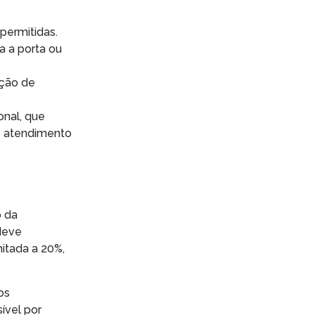
permitidas.
a a porta ou
ição de
onal, que
 e atendimento
o da
deve
mitada a 20%,
os
ível por