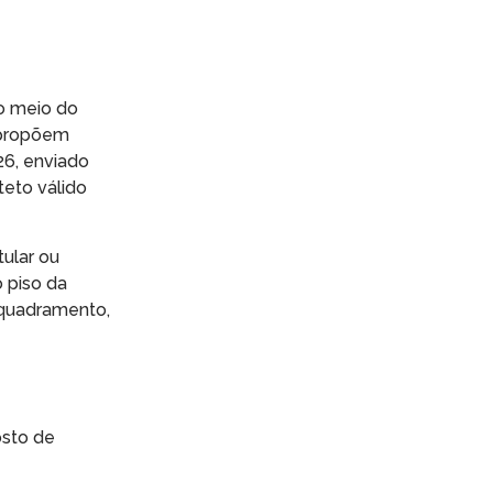
no meio do
 propõem
26, enviado
teto válido
tular ou
 piso da
nquadramento,
osto de