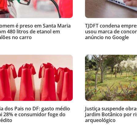
omem é preso em Santa Maria
TJDFT condena empre
om 480 litros de etanol em
usou marca de conco
alões no carro
anúncio no Google
ia dos Pais no DF: gasto médio
Justiça suspende obra
ai 28% e consumidor foge do
Jardim Botânico por ris
rédito
arqueológico