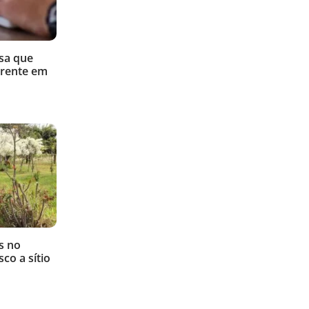
sa que
rrente em
s no
co a sítio