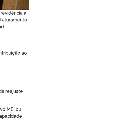
Previdência a
e faturamento
r).
ntribuição ao
da reajuste
ivo MEI ou
ncapacidade
e