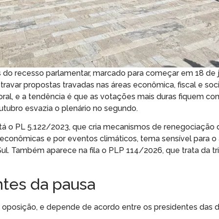
s do recesso parlamentar, marcado para começar em 18 de j
travar propostas travadas nas áreas econômica, fiscal e soci
oral, e a tendência é que as votações mais duras fiquem co
utubro esvazia o plenário no segundo.
stá o PL 5.122/2023, que cria mecanismos de renegociação 
es econômicas e por eventos climáticos, tema sensível para 
Sul. Também aparece na fila o PLP 114/2026, que trata da t
ntes da pausa
a oposição, e depende de acordo entre os presidentes das 