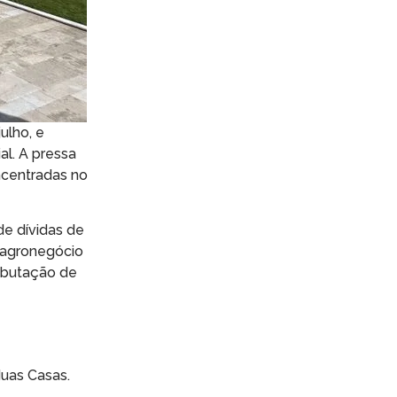
ulho, e
al. A pressa
ncentradas no
de dívidas de
o agronegócio
ributação de
duas Casas.