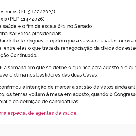
s rurais (PL 5.122/2023)
eis (PLP 114/2026)
 saúde e o fim da escala 6×1, no Senado
alisar vetos presidenciais
andolfe Rodrigues, projetou que a sessão de vetos ocorra e
e, entre eles o que trata da renegociação da dívida dos est
ação Continuada.
É a semana em que se define o que fica para agosto e o que
reve o clima nos bastidores das duas Casas.
confirmou a intenção de marcar a sessão de vetos ainda an
azo, os temas voltam à mesa em agosto, quando o Congres
oral e da definição de candidaturas.
ria especial de agentes de saúde