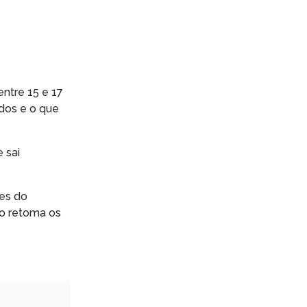
ntre 15 e 17
ados e o que
 sai
tes do
so retoma os