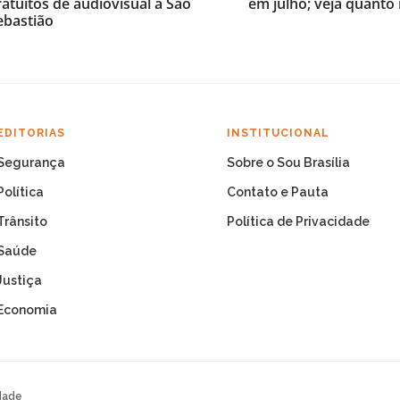
ratuitos de audiovisual a São
em julho; veja quanto
ebastião
EDITORIAS
INSTITUCIONAL
Segurança
Sobre o Sou Brasília
Política
Contato e Pauta
Trânsito
Política de Privacidade
Saúde
Justiça
Economia
dade