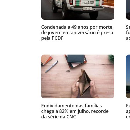
Condenada a 49 anos por morte
S
de jovem em aniversário é presa
f
pela PCDF
a
Endividamento das famílias
F
chega a 82% em julho, recorde
a
da série da CNC
e