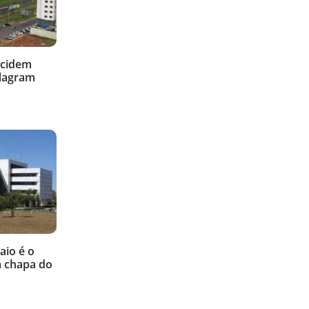
ecidem
flagram
aio é o
a chapa do