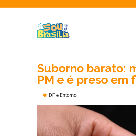
Suborno barato: m
PM e é preso em f
DF e Entorno