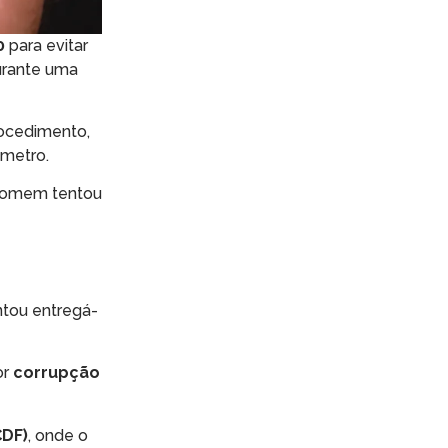
0
para evitar
urante uma
rocedimento,
metro.
o homem tentou
ntou entregá-
or
corrupção
CDF)
, onde o