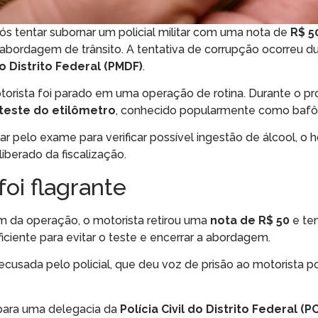
s tentar subornar um policial militar com uma nota de
R$ 5
 abordagem de trânsito. A tentativa de corrupção ocorreu d
do Distrito Federal (PMDF)
.
orista foi parado em uma operação de rotina. Durante o p
teste do etilômetro
, conhecido popularmente como bafô
ar pelo exame para verificar possível ingestão de álcool, 
 liberado da fiscalização.
foi flagrante
am da operação, o motorista retirou uma
nota de R$ 50
e te
ficiente para evitar o teste e encerrar a abordagem.
ecusada pelo policial, que deu voz de prisão ao motorista p
 para uma delegacia da
Polícia Civil do Distrito Federal (P