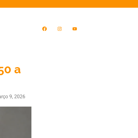
50 a
rço 9, 2026