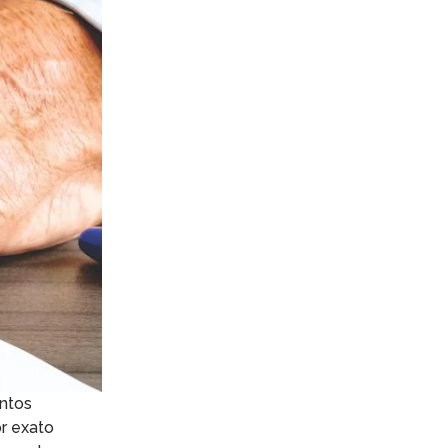
ontos
or exato