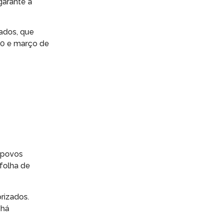
garante a
ados, que
20 e março de
a povos
 folha de
rizados.
 há