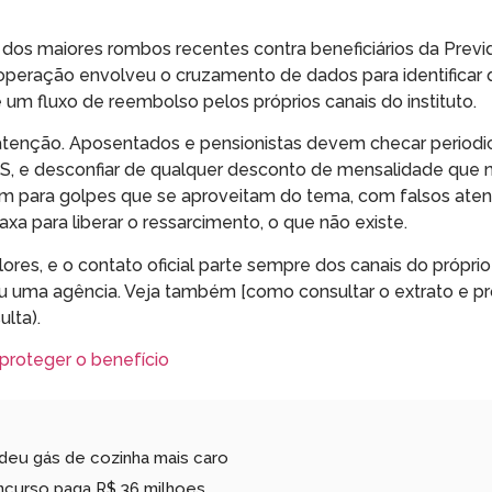
 dos maiores rombos recentes contra beneficiários da Previ
operação envolveu o cruzamento de dados para identificar 
m fluxo de reembolso pelos próprios canais do instituto.
a atenção. Aposentados e pensionistas devem checar period
NSS, e desconfiar de qualquer desconto de mensalidade que 
para golpes que se aproveitam do tema, com falsos ate
 para liberar o ressarcimento, o que não existe.
res, e o contato oficial parte sempre dos canais do próprio
 ou uma agência. Veja também [como consultar o extrato e p
lta).
proteger o benefício
ndeu gás de cozinha mais caro
curso paga R$ 36 milhoes