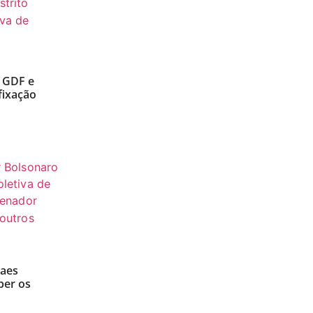
o GDF e
fixação
raes
ber os