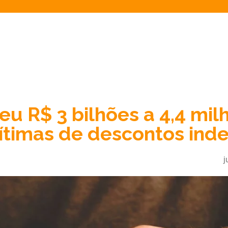
eu R$ 3 bilhões a 4,4 mil
ítimas de descontos ind
j