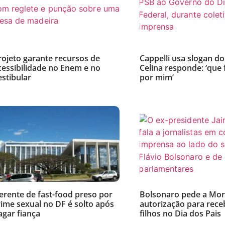
rojeto garante recursos de
Cappelli usa slogan d
cessibilidade no Enem e no
Celina responde: ‘que 
estibular
por mim’
erente de fast-food preso por
Bolsonaro pede a Mo
rime sexual no DF é solto após
autorização para rece
agar fiança
filhos no Dia dos Pais