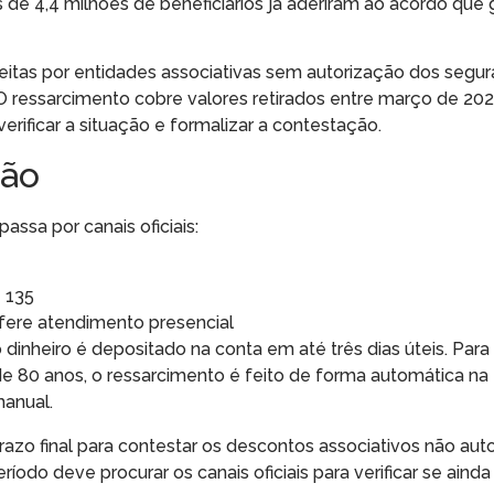
 de 4,4 milhões de beneficiários já aderiram ao acordo que 
itas por entidades associativas sem autorização dos segur
 ressarcimento cobre valores retirados entre março de 20
 verificar a situação e formalizar a contestação.
ção
passa por canais oficiais:
 135
fere atendimento presencial
o dinheiro é depositado na conta em até três dias úteis. Par
e 80 anos, o ressarcimento é feito de forma automática na
anual.
azo final para contestar os descontos associativos não auto
odo deve procurar os canais oficiais para verificar se ainda