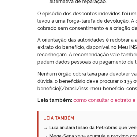
alternativa de reparação.
O episódio dos descontos indevidos foi um
levou a uma força-tarefa de devolução. A 
cobrado sem consentimento e a criação de u
A orientação das autoridades é redobrar 
extrato do benefício, disponível no Meu I
reconheçam. A recomendação vale também 
pedem dados pessoais ou pagamento de taxa
Nenhum órgão cobra taxa para devolver valo
dúvida, o beneficiário deve procurar o 135
benefício](/brasil/inss-meu-beneficio-consu
Leia também:
como consultar o extrato e 
LEIA TAMBÉM
→ Lula anulará leilão da Petrobras que ve
→ Mega-Sena 3005 acumula e proximo con