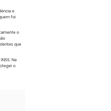
dência e
quem foi
icamente o
não
ndentes que
 INSS. Na
roteger o