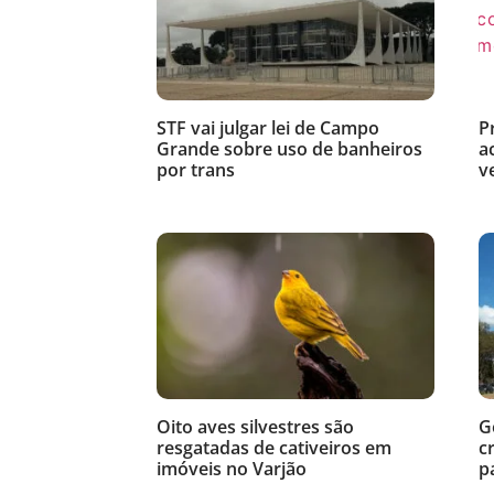
STF vai julgar lei de Campo
P
Grande sobre uso de banheiros
a
por trans
v
Oito aves silvestres são
G
resgatadas de cativeiros em
c
imóveis no Varjão
p