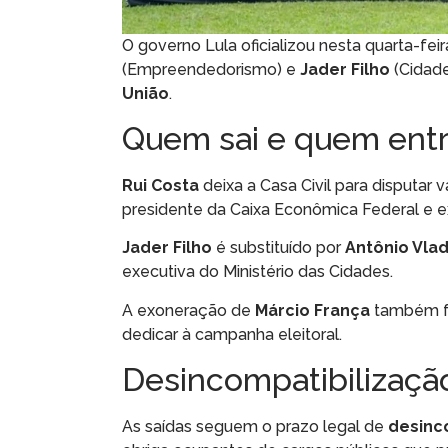
O governo Lula oficializou nesta quarta-fei
(Empreendedorismo) e
Jader Filho
(Cidade
União
.
Quem sai e quem ent
Rui Costa
deixa a Casa Civil para disputar
presidente da Caixa Econômica Federal e ex
Jader Filho
é substituído por
Antônio Vla
executiva do Ministério das Cidades.
A exoneração de
Márcio França
também fo
dedicar à campanha eleitoral.
Desincompatibilização
As saídas seguem o prazo legal de
desinc