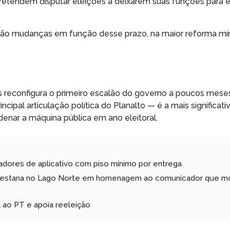
retendem disputar eleições a deixarem suas funções para e
ão mudanças em função desse prazo, na maior reforma mini
es reconfigura o primeiro escalão do governo a poucos mese
ncipal articulação política do Planalto — é a mais significat
enar a máquina pública em ano eleitoral.
dores de aplicativo com piso mínimo por entrega
lo Pestana no Lago Norte em homenagem ao comunicador que m
a ao PT e apoia reeleição