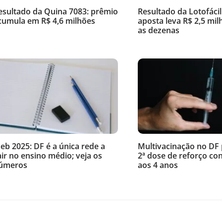
esultado da Quina 7083: prêmio
Resultado da Lotofácil
cumula em R$ 4,6 milhões
aposta leva R$ 2,5 mil
as dezenas
deb 2025: DF é a única rede a
Multivacinação no DF 
air no ensino médio; veja os
2ª dose de reforço con
úmeros
aos 4 anos