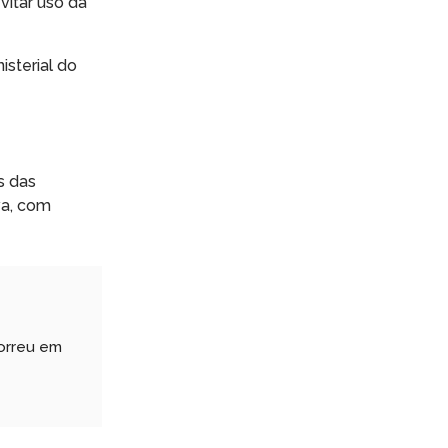
vitar uso da
sterial do
s das
iva, com
orreu em