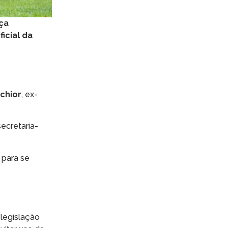
ça
ficial da
chior
, ex-
secretaria-
 para se
 legislação