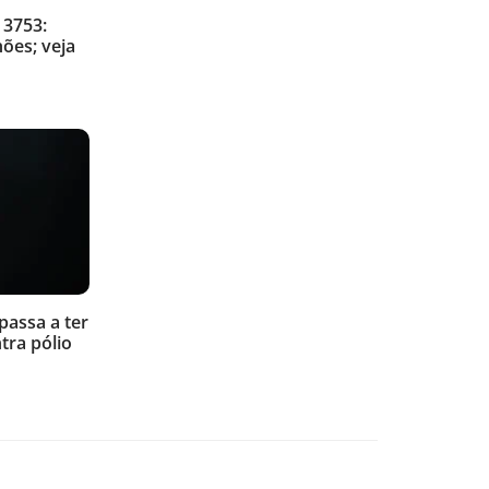
 3753:
hões; veja
passa a ter
tra pólio