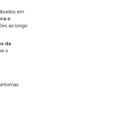
ribuídos em
era o
ões ao longo
os da
ue o
 sintomas