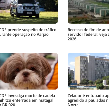
CDF prende suspeito de tráfico
Recesso de fim de ano
urante operação no Varjão
servidor federal: veja 
2026
CDF investiga morte de cadela
Zelador é entubado ap
hih tzu enterrada em matagal
agredido a pauladas n
a BR-020
Norte