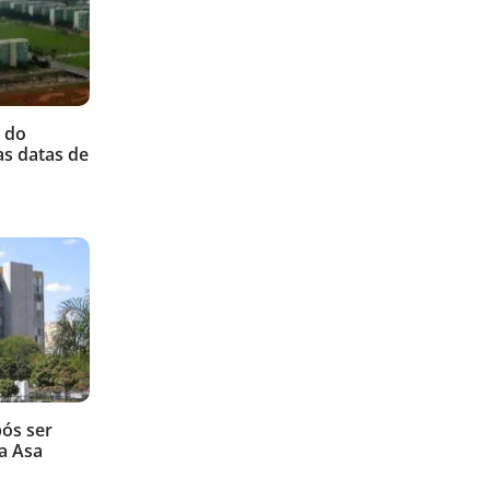
 do
as datas de
ós ser
a Asa