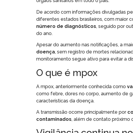
órgãos sanitários em todo o país.
De acordo com informações divulgadas pelo
diferentes estados brasileiros, com maior
número de diagnósticos
, seguido por o
do ano.
Apesar do aumento nas notificações, a mai
doença
, sem registro de mortes relacion
monitoramento segue ativo para evitar a di
O que é mpox
A mpox, anteriormente conhecida como
va
como febre, dores no corpo, aumento de g
características da doença.
A transmissão ocorre principalmente por
co
contaminados
, além de contato próximo 
Vigilância continua no