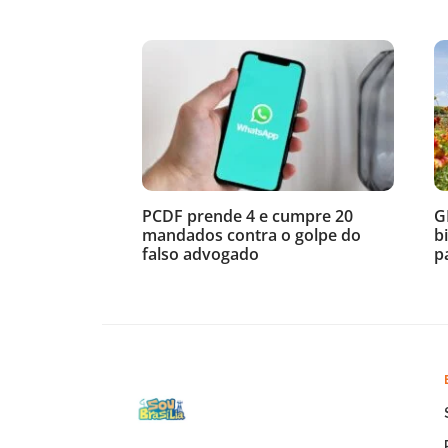
PCDF prende 4 e cumpre 20
G
mandados contra o golpe do
b
falso advogado
p