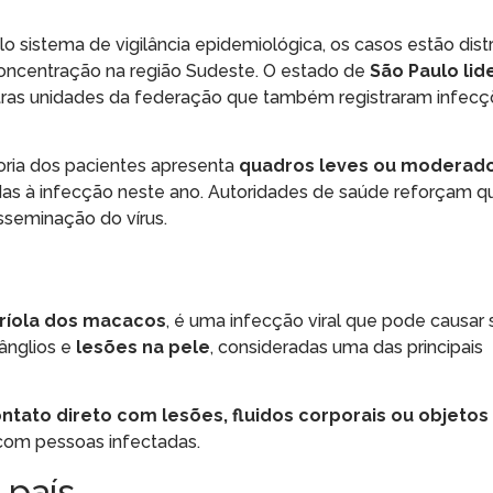
 sistema de vigilância epidemiológica, os casos estão dist
 concentração na região Sudeste. O estado de
São Paulo lid
utras unidades da federação que também registraram infecç
oria dos pacientes apresenta
quadros leves ou moderad
adas à infecção neste ano. Autoridades de saúde reforçam q
sseminação do vírus.
ríola dos macacos
, é uma infecção viral que pode causar
ânglios e
lesões na pele
, consideradas uma das principais
ntato direto com lesões, fluidos corporais ou objetos
com pessoas infectadas.
 país