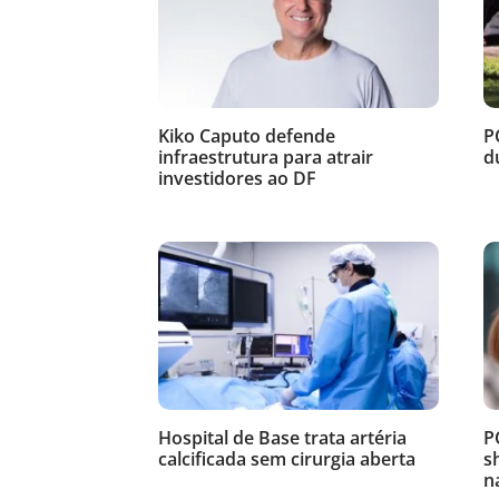
Kiko Caputo defende
P
infraestrutura para atrair
d
investidores ao DF
Hospital de Base trata artéria
P
calcificada sem cirurgia aberta
s
n