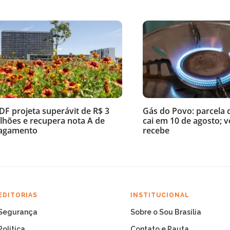
DF projeta superávit de R$ 3
Gás do Povo: parcela 
ilhões e recupera nota A de
cai em 10 de agosto; 
agamento
recebe
EDITORIAS
INSTITUCIONAL
Segurança
Sobre o Sou Brasília
Política
Contato e Pauta