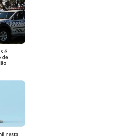
s é
o de
ião
il nesta