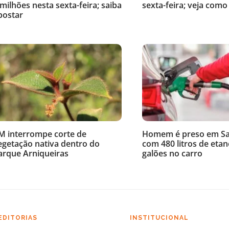
 milhões nesta sexta-feira; saiba
sexta-feira; veja como
postar
M interrompe corte de
Homem é preso em Sa
egetação nativa dentro do
com 480 litros de eta
arque Arniqueiras
galões no carro
EDITORIAS
INSTITUCIONAL