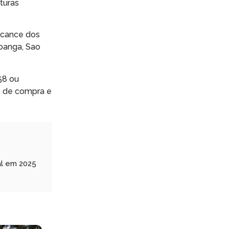
turas
alcance dos
poanga, Sao
58 ou
o de compra e
al em 2025