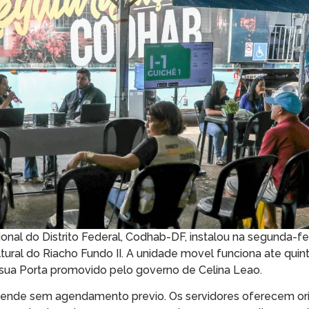
l do Distrito Federal, Codhab-DF, instalou na segunda-feir
ral do Riacho Fundo II. A unidade movel funciona ate quinta
sua Porta promovido pelo governo de Celina Leao.
 atende sem agendamento previo. Os servidores oferecem or