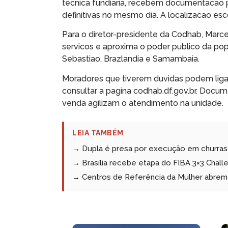
tecnica fundiaria, recebem documentacao p
definitivas no mesmo dia. A localizacao esc
Para o diretor-presidente da Codhab, Marce
servicos e aproxima o poder publico da pop
Sebastiao, Brazlandia e Samambaia.
Moradores que tiverem duvidas podem ligar
consultar a pagina codhab.df.gov.br. Doc
venda agilizam o atendimento na unidade.
LEIA TAMBÉM
→ Dupla é presa por execução em churrasco
→ Brasília recebe etapa do FIBA 3×3 Challe
→ Centros de Referência da Mulher abrem 