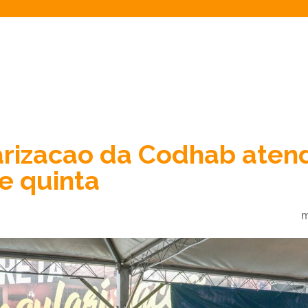
arizacao da Codhab aten
te quinta
m