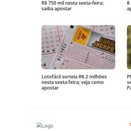
R$ 750 mil nesta sexta-feira;
8
saiba apostar
a
Lotofácil sorteia R$ 2 milhões
P
nesta sexta-feira; veja como
v
apostar
P