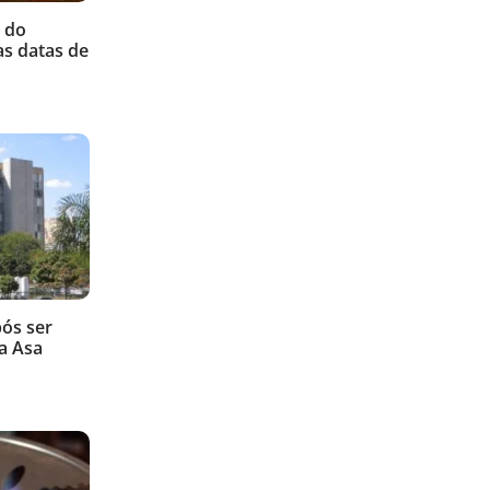
 do
as datas de
ós ser
a Asa