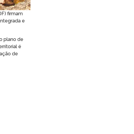
MDF) firmam
integrada e
o plano de
ritorial é
dação de