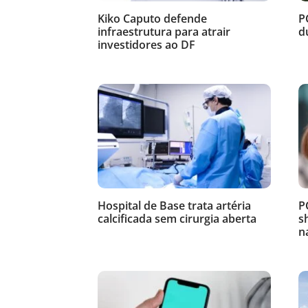
Kiko Caputo defende
P
infraestrutura para atrair
d
investidores ao DF
Hospital de Base trata artéria
P
calcificada sem cirurgia aberta
s
n