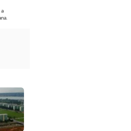
 a
ana.