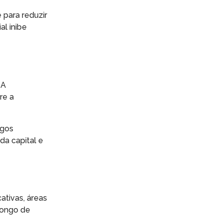
 para reduzir
l inibe
 A
re a
egos
da capital e
ativas, áreas
longo de