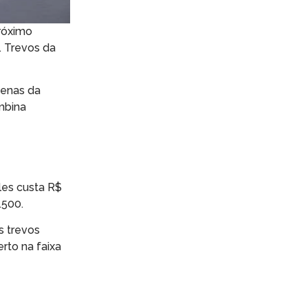
próximo
. Trevos da
penas da
mbina
les custa R$
.500.
s trevos
rto na faixa