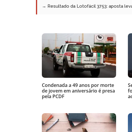
→ Resultado da Lotofácil 3753: aposta leva
Condenada a 49 anos por morte
S
de jovem em aniversário é presa
f
pela PCDF
a