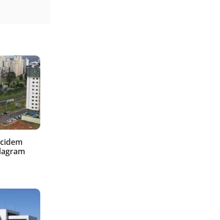
ecidem
flagram