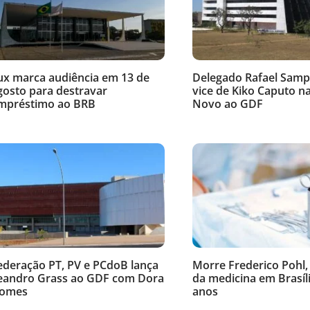
ux marca audiência em 13 de
Delegado Rafael Samp
gosto para destravar
vice de Kiko Caputo n
mpréstimo ao BRB
Novo ao GDF
ederação PT, PV e PCdoB lança
Morre Frederico Pohl,
eandro Grass ao GDF com Dora
da medicina em Brasíli
omes
anos