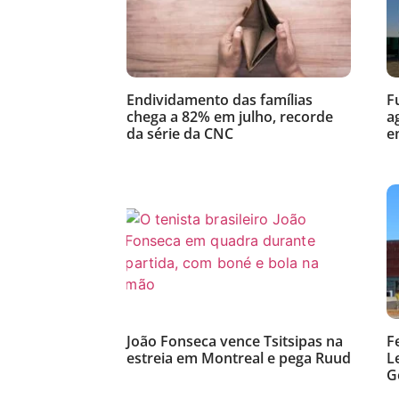
Endividamento das famílias
F
chega a 82% em julho, recorde
a
da série da CNC
e
João Fonseca vence Tsitsipas na
F
estreia em Montreal e pega Ruud
L
G