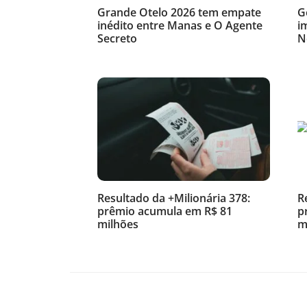
Grande Otelo 2026 tem empate
G
inédito entre Manas e O Agente
i
Secreto
N
Resultado da +Milionária 378:
R
prêmio acumula em R$ 81
p
milhões
m