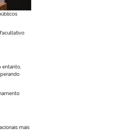
públicos
facultativo
o entanto,
operando
ionamento
acionais mais