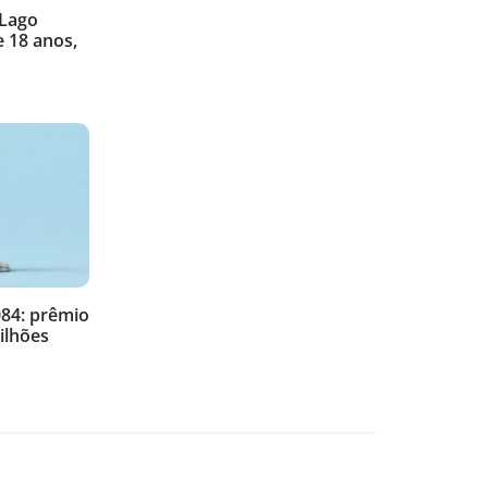
 Lago
 18 anos,
084: prêmio
ilhões