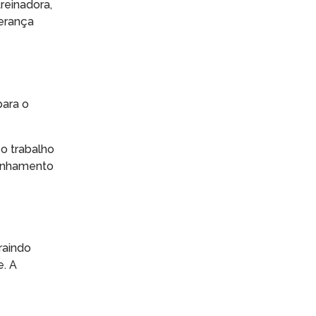
reinadora,
erança
para o
 o trabalho
panhamento
raindo
e. A