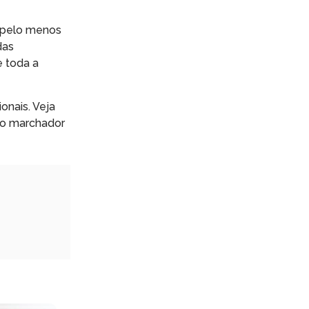
 pelo menos
das
e toda a
onais. Veja
do marchador