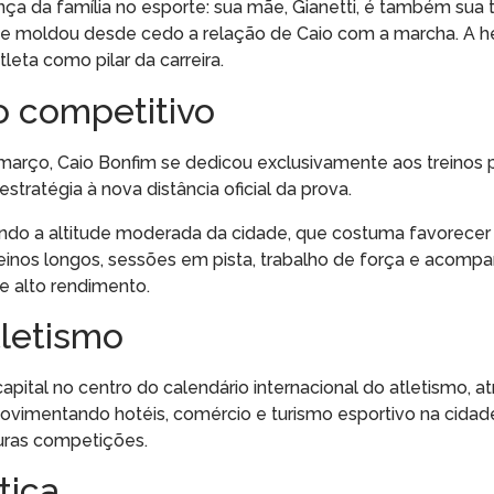
nça da família no esporte: sua mãe, Gianetti, é também sua t
e moldou desde cedo a relação de Caio com a marcha. A h
eta como pilar da carreira.
o competitivo
e março, Caio Bonfim se dedicou exclusivamente aos treinos 
estratégia à nova distância oficial da prova.
tando a altitude moderada da cidade, que costuma favorecer
 treinos longos, sessões em pista, trabalho de força e acom
de alto rendimento.
tletismo
ital no centro do calendário internacional do atletismo, at
ovimentando hotéis, comércio e turismo esportivo na cidad
turas competições.
tica