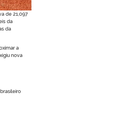
va de 21,097
eis da
as da
oximar a
xigiu nova
rasileiro