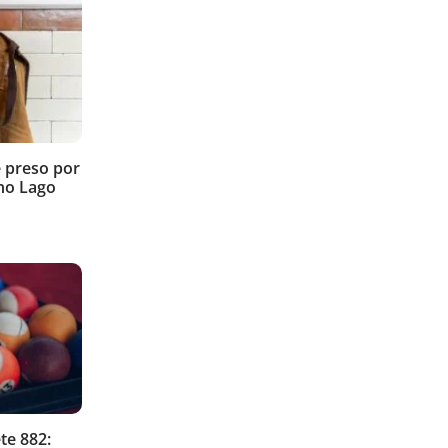
é preso por
no Lago
te 882: