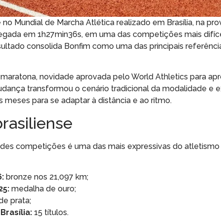
o Mundial de Marcha Atlética realizado em Brasília, na pro
chegada em 1h27min36s, em uma das competições mais difíc
esultado consolida Bonfim como uma das principais referênci
maratona, novidade aprovada pelo World Athletics para apr
udança transformou o cenário tradicional da modalidade e e
 meses para se adaptar à distância e ao ritmo.
brasiliense
es competições é uma das mais expressivas do atletismo b
:
bronze nos 21,097 km;
25:
medalha de ouro;
e prata;
rasília:
15 títulos.