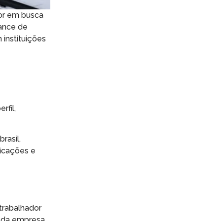
dor em busca
hance de
instituições
e
rfil,
rasil,
ficações e
trabalhador
o da empresa.