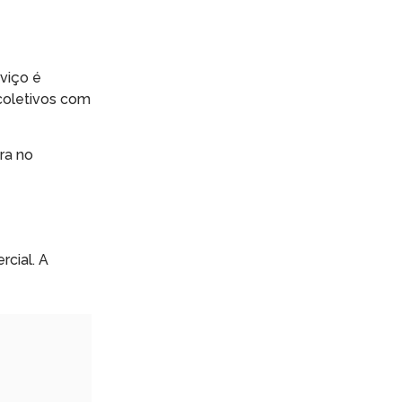
viço é
coletivos com
ra no
rcial. A