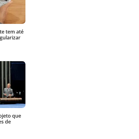
te tem até
gularizar
ojeto que
es de