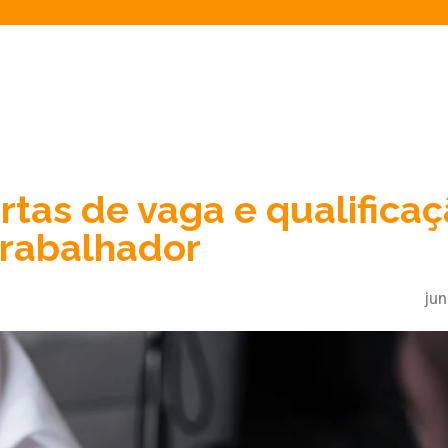
rtas de vaga e qualifica
 trabalhador
jun