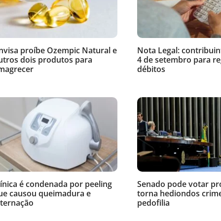
nvisa proíbe Ozempic Natural e
Nota Legal: contribuin
utros dois produtos para
4 de setembro para re
magrecer
débitos
línica é condenada por peeling
Senado pode votar pr
ue causou queimadura e
torna hediondos crim
nternação
pedofilia