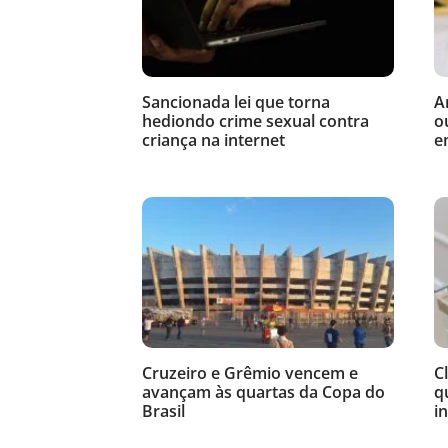
Sancionada lei que torna
A
hediondo crime sexual contra
o
criança na internet
e
Cruzeiro e Grêmio vencem e
C
avançam às quartas da Copa do
q
Brasil
i