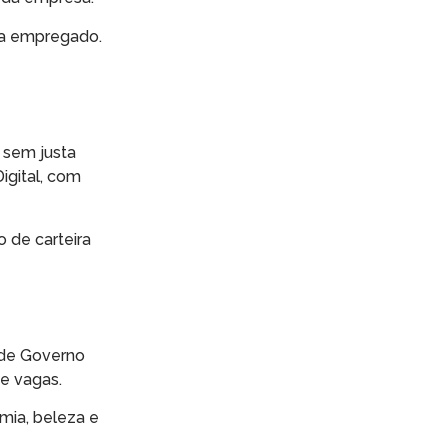
ca empregado.
 sem justa
igital, com
o de carteira
 de Governo
e vagas.
omia, beleza e