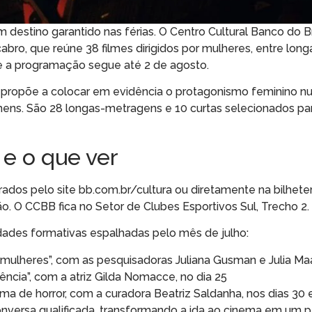
estino garantido nas férias. O Centro Cultural Banco do B
bro, que reúne 38 filmes dirigidos por mulheres, entre longa
ta e a programação segue até 2 de agosto.
e propõe a colocar em evidência o protagonismo feminino 
ens. São 28 longas-metragens e 10 curtas selecionados pa
 e o que ver
ados pelo site bb.com.br/cultura ou diretamente na bilheteri
o. O CCBB fica no Setor de Clubes Esportivos Sul, Trecho 2.
dades formativas espalhadas pelo mês de julho:
 mulheres”, com as pesquisadoras Juliana Gusman e Julia Maa
ncia”, com a atriz Gilda Nomacce, no dia 25
ma de horror, com a curadora Beatriz Saldanha, nos dias 30 
nversa qualificada, transformando a ida ao cinema em um p