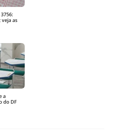
 3756:
 veja as
e a
o do DF