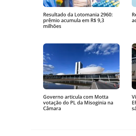
Resultado da Lotomania 2960:
R
prêmio acumula em R$ 9,3
a
milhões
Governo articula com Motta
V
votação do PL da Misoginia na
E
Câmara
s