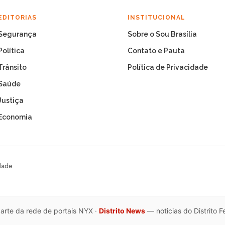
EDITORIAS
INSTITUCIONAL
Segurança
Sobre o Sou Brasília
Política
Contato e Pauta
Trânsito
Política de Privacidade
Saúde
Justiça
Economia
dade
arte da rede de portais NYX ·
Distrito News
— noticias do Distrito F