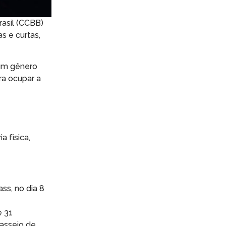
rasil (CCBB)
s e curtas,
num gênero
ra ocupar a
a física,
ss, no dia 8
e 31
asseio de