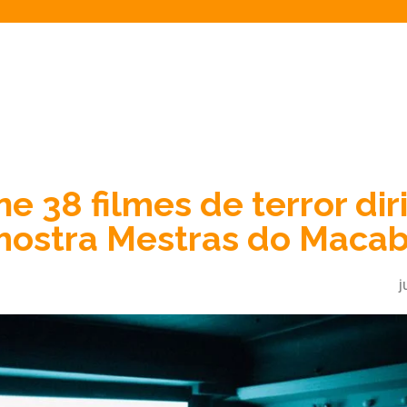
e 38 filmes de terror dir
mostra Mestras do Maca
j