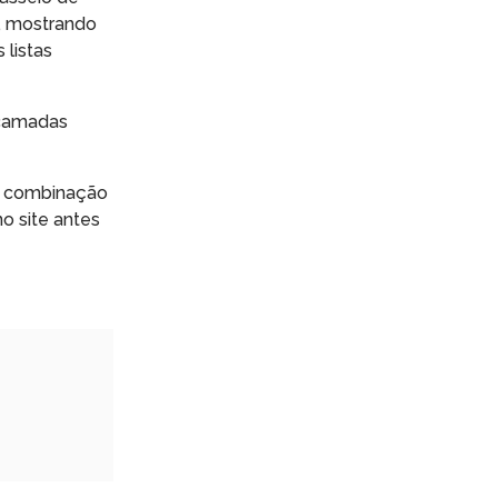
, mostrando
 listas
 camadas
ma combinação
no site antes