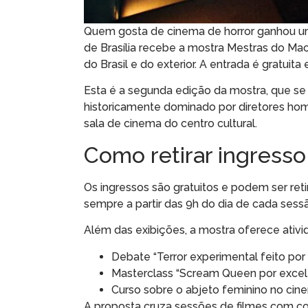
Quem gosta de cinema de horror ganhou um d
de Brasília recebe a mostra Mestras do Maca
do Brasil e do exterior. A entrada é gratui
Esta é a segunda edição da mostra, que s
historicamente dominado por diretores hom
sala de cinema do centro cultural.
Como retirar ingresso
Os ingressos são gratuitos e podem ser retir
sempre a partir das 9h do dia de cada sessã
Além das exibições, a mostra oferece ativi
Debate “Terror experimental feito por
Masterclass “Scream Queen por excelê
Curso sobre o abjeto feminino no cine
A proposta cruza sessões de filmes com co