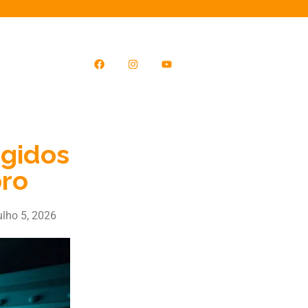
igidos
bro
ulho 5, 2026