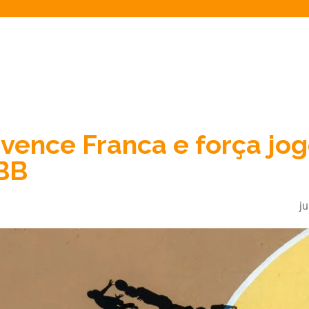
 vence Franca e força jog
NBB
j