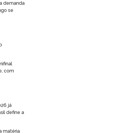
ria demanda
ngo se
o
ifinal
se, com
26 já
il define a
a matéria