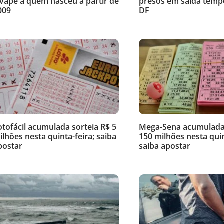
 vape a quem nasceu a partir de
presos em saída temp
009
DF
otofácil acumulada sorteia R$ 5
Mega-Sena acumulada 
ilhões nesta quinta-feira; saiba
150 milhões nesta quin
postar
saiba apostar