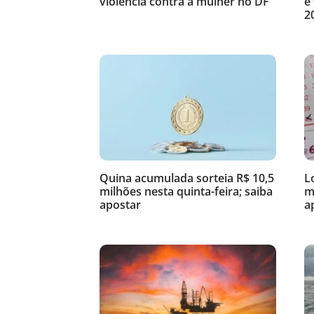
violência contra a mulher no DF
e
2
Quina acumulada sorteia R$ 10,5
L
milhões nesta quinta-feira; saiba
m
apostar
a