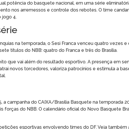
tual potência do basquete nacional, em uma série eliminató
ento nos arremessos e controle dos rebotes. O time canda
 jogo 4.
série
anquias na temporada, o Sesi Franca venceu quatro vezes e 
te títulos do NBB: quatro do Franca e três do Brasília.
to que vai além do resultado esportivo. A presença em sem
trai novos torcedores, valoriza patrocínios e estimula a ba
al.
, a campanha do CAIXA/Brasília Basquete na temporada 20
ais forças do NBB. O calendário oficial do Novo Basquete Bras
petições esportivas envolvendo times do DF. Veja também 