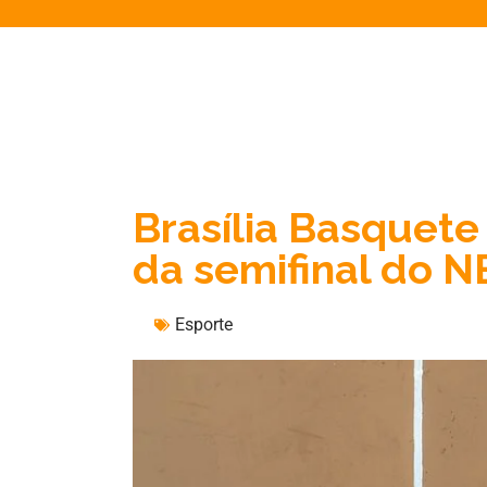
Brasília Basquete
da semifinal do 
Esporte