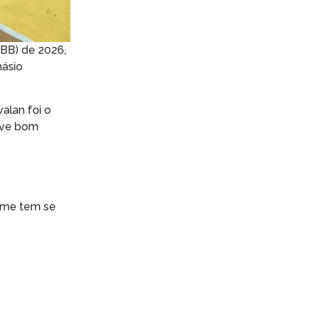
NBB) de 2026,
násio
alan foi o
teve bom
time tem se