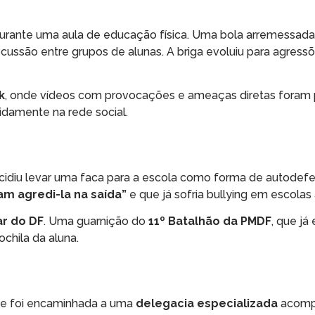
durante uma aula de educação física. Uma bola arremessad
ussão entre grupos de alunas. A briga evoluiu para agressõ
k
, onde vídeos com provocações e ameaças diretas foram 
idamente na rede social.
cidiu levar uma faca para a escola como forma de autodefe
am agredi-la na saída”
e que já sofria bullying em escolas 
tar do DF
. Uma guarnição do
11º Batalhão da PMDF
, que já
chila da aluna.
nte foi encaminhada a uma
delegacia especializada
acomp